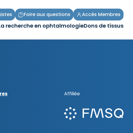
istes
Foire aux questions
Accès Membres
La recherche en ophtalmologie
Dons de tissus
Ouvrir/Fermer
Ouvrir/Fermer
le
le
sous-
sous-
menu
menu
res
Affiliée