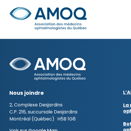
Aller
au
Rechercher
contenu
L’
Nous joindre
2, Complexe Desjardins
La 
op
C.P. 216, succursale Desjardins
Montréal (Québec) H5B 1G8
Bot
op
Voir sur Google Map