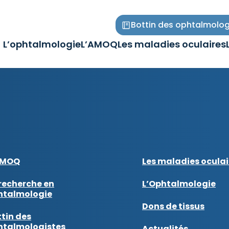
Bottin des ophtalmolog
L’ophtalmologie
L’AMOQ
Les maladies oculaires
Ouvrir/Fermer
Ouvrir/Fermer
Ouvrir/Fermer
le
le
le
sous-
sous-
sous-
menu
menu
menu
AMOQ
Les maladies oculai
recherche en
L’Ophtalmologie
htalmologie
Dons de tissus
tin des
htalmologistes
Actualités