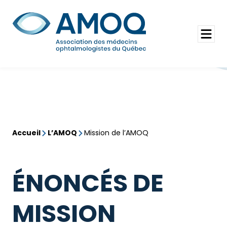
Aller
au
Rechercher
contenu
Ouvrir
le
menu
Accueil
L’AMOQ
Mission de l’AMOQ
ÉNONCÉS DE
MISSION