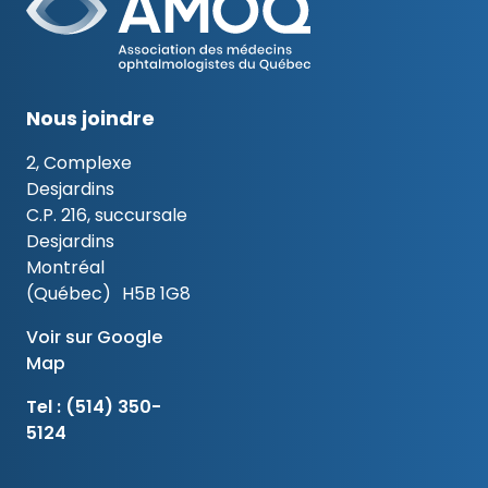
Nous joindre
2, Complexe
Desjardins
C.P. 216, succursale
Desjardins
Montréal
(Québec) H5B 1G8
Voir sur Google
Map
Tel :
(514) 350-
5124