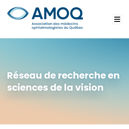
Aller
au
Rechercher
contenu
Ouvrir
le
menu
Réseau de recherche en
sciences de la vision