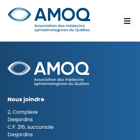
Aller
au
Rechercher
contenu
Ouvrir
le
menu
Nous joindre
2, Complexe
Desjardins
C.P. 216, succursale
Desjardins