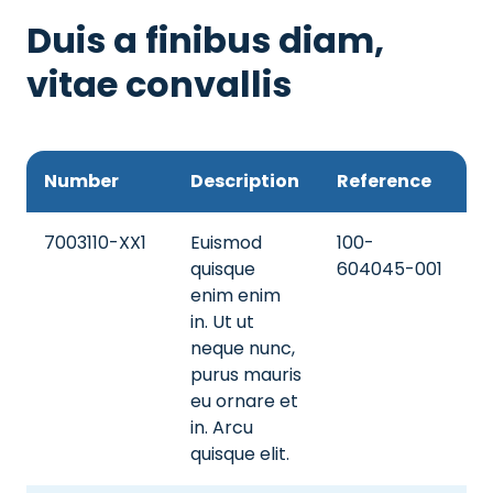
Duis a finibus diam,
vitae convallis
Number
Description
Reference
7003110-XX1
Euismod
100-
quisque
604045-001
enim enim
in. Ut ut
neque nunc,
purus mauris
eu ornare et
in. Arcu
quisque elit.