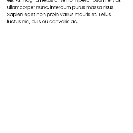
elit. At magna netus ante non libero. Ipsum, elit at
ullamcorper nunc, interdum purus massa risus.
Sapien eget non proin varius mauris et. Tellus
luctus nisi, duis eu convallis ac.