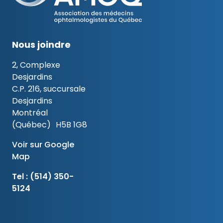
Nous joindre
2, Complexe
Desjardins
C.P. 216, succursale
Desjardins
Montréal
(Québec) H5B 1G8
Voir sur Google
Map
Tel :
(514) 350-
5124