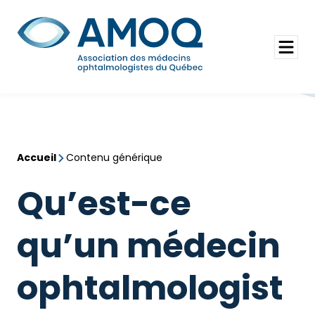
Aller
au
Rechercher
contenu
Ouvrir
le
menu
Accueil
Contenu générique
Qu’est-ce
qu’un médecin
ophtalmologist