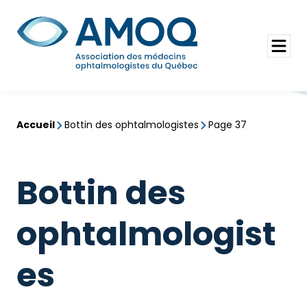
Aller
au
Rechercher
contenu
Ouvrir
le
menu
Accueil
Bottin des ophtalmologistes
Page 37
Bottin des
ophtalmologist
es