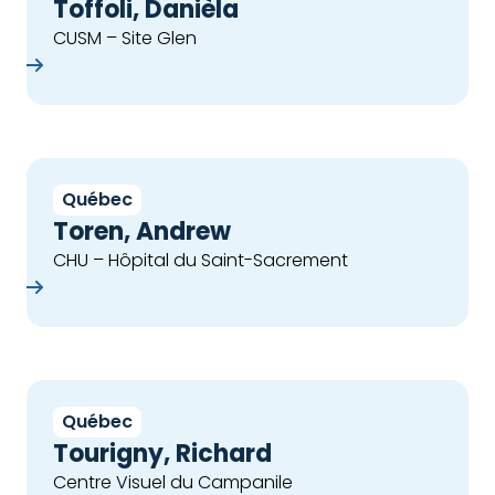
Toffoli, Danièla
CUSM – Site Glen
che
Québec
Toren, Andrew
CHU – Hôpital du Saint-Sacrement
che
Québec
Tourigny, Richard
Centre Visuel du Campanile