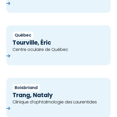
che
Québec
Tourville, Éric
Centre oculaire de Québec
che
Boisbriand
Trang, Nataly
Clinique d’ophtalmologie des Laurentides
che