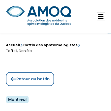
Aller
au
Rechercher
contenu
Ouvrir
le
menu
Accueil
Bottin des ophtalmologistes
Toffoli, Danièla
Retour au bottin
Montréal