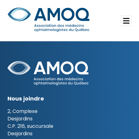
Aller
au
Rechercher
contenu
Ouvrir
le
menu
Nous joindre
2, Complexe
Desjardins
C.P. 216, succursale
Desjardins