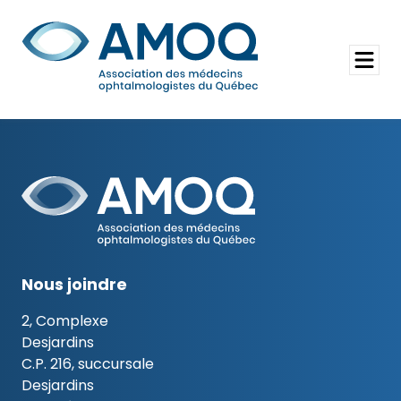
Aller
au
Rechercher
contenu
Ouvrir
le
menu
Nous joindre
2, Complexe
Desjardins
C.P. 216, succursale
Desjardins