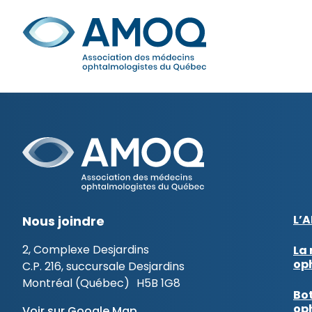
Aller
au
Rechercher
contenu
L’
Nous joindre
2, Complexe Desjardins
La 
op
C.P. 216, succursale Desjardins
Montréal (Québec) H5B 1G8
Bot
op
Voir sur Google Map