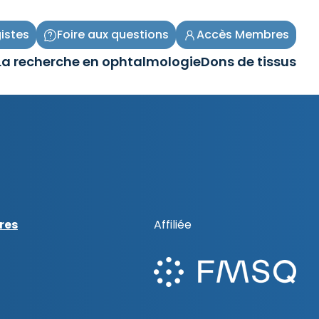
istes
Foire aux questions
Accès Membres
La recherche en ophtalmologie
Dons de tissus
Ouvrir/Fermer
Ouvrir/Fermer
le
le
sous-
sous-
menu
menu
res
Affiliée