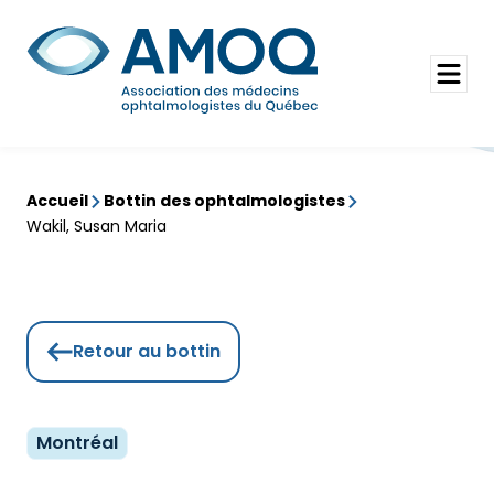
Aller
au
Rechercher
contenu
Ouvrir
le
menu
Accueil
Bottin des ophtalmologistes
Wakil, Susan Maria
Retour au bottin
Montréal