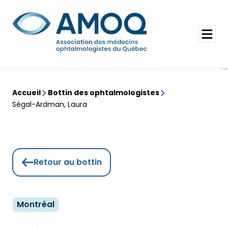
Aller
au
Rechercher
contenu
Ouvrir
le
menu
Accueil
Bottin des ophtalmologistes
Ségal-Ardman, Laura
Retour au bottin
Montréal