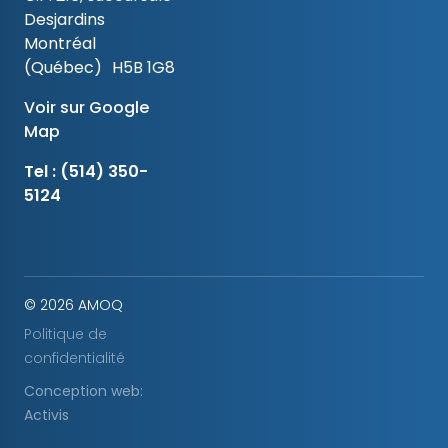
Desjardins
Montréal
(Québec) H5B 1G8
Voir sur Google
Map
Tel :
(514) 350-
5124
© 2026 AMOQ
Politique de
confidentialité
Conception web:
Activis