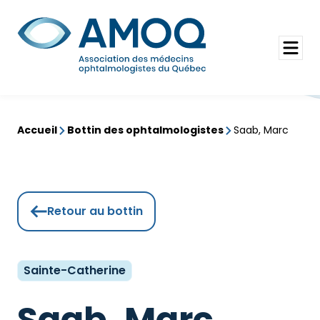
Aller
au
Rechercher
contenu
Ouvrir
le
menu
Accueil
Bottin des ophtalmologistes
Saab, Marc
Retour au bottin
Sainte-Catherine
Saab, Marc