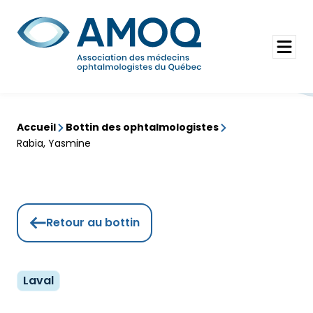
Aller
au
Rechercher
contenu
Ouvrir
le
menu
Accueil
Bottin des ophtalmologistes
Rabia, Yasmine
Retour au bottin
Laval