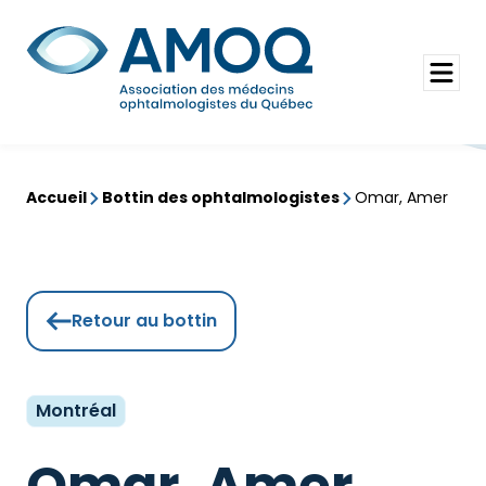
Aller
au
Rechercher
contenu
Ouvrir
le
menu
Accueil
Bottin des ophtalmologistes
Omar, Amer
Retour au bottin
Montréal
Omar, Amer