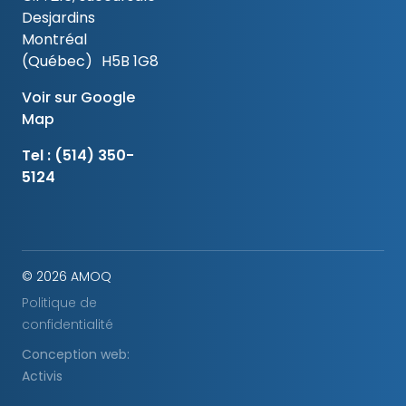
Desjardins
Montréal
(Québec) H5B 1G8
Voir sur Google
Map
Tel :
(514) 350-
5124
© 2026 AMOQ
Politique de
confidentialité
Conception web:
Activis