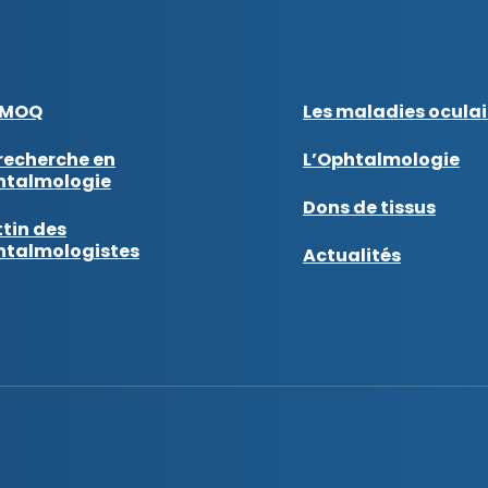
AMOQ
Les maladies oculai
recherche en
L’Ophtalmologie
htalmologie
Dons de tissus
tin des
htalmologistes
Actualités