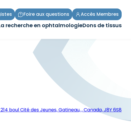
istes
Foire aux questions
Accès Membres
La recherche en ophtalmologie
Dons de tissus
Ouvrir/Fermer
Ouvrir/Fermer
le
le
sous-
sous-
menu
menu