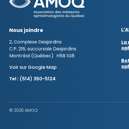
L’
Nous joindre
2, Complexe Desjardins
La 
op
C.P. 216, succursale Desjardins
Montréal (Québec) H5B 1G8
Bot
op
Voir sur Google Map
Tel :
(514) 350-5124
© 2026 AMOQ