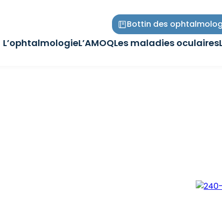
Bottin des ophtalmolog
L’ophtalmologie
L’AMOQ
Les maladies oculaires
Ouvrir/Fermer
Ouvrir/Fermer
Ouvrir/Fermer
le
le
le
sous-
sous-
sous-
menu
menu
menu