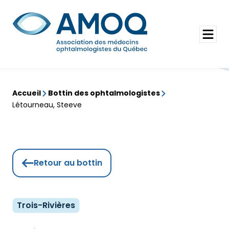
Aller
au
Rechercher
contenu
Ouvrir
le
menu
Accueil
Bottin des ophtalmologistes
Létourneau, Steeve
Retour au bottin
Trois-Rivières