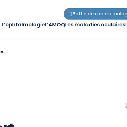
Bottin des ophtalmolog
L’ophtalmologie
L’AMOQ
Les maladies oculaires
Ouvrir/Fermer
Ouvrir/Fermer
Ouvrir/Fermer
le
le
le
sous-
sous-
sous-
menu
menu
menu
ert