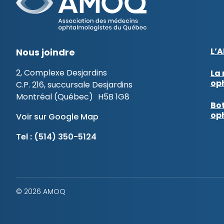
L’
Nous joindre
2, Complexe Desjardins
La 
op
C.P. 216, succursale Desjardins
Montréal (Québec) H5B 1G8
Bot
op
Voir sur Google Map
Tel :
(514) 350-5124
© 2026 AMOQ