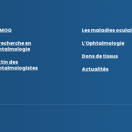
AMOQ
Les maladies oculai
recherche en
L’Ophtalmologie
htalmologie
Dons de tissus
tin des
htalmologistes
Actualités