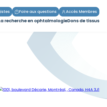
istes
Foire aux questions
Accès Membres
La recherche en ophtalmologie
Dons de tissus
Ouvrir/Fermer
Ouvrir/Fermer
le
le
sous-
sous-
menu
menu