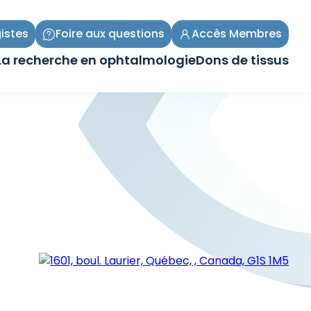
istes
Foire aux questions
Accès Membres
La recherche en ophtalmologie
Dons de tissus
Ouvrir/Fermer
Ouvrir/Fermer
le
le
sous-
sous-
menu
menu