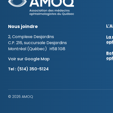
L’
Nous joindre
2, Complexe Desjardins
La 
op
C.P. 216, succursale Desjardins
Montréal (Québec) H5B 1G8
Bot
op
Voir sur Google Map
Tel :
(514) 350-5124
© 2026 AMOQ