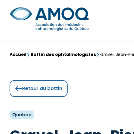
Aller
au
Rechercher
contenu
Accueil
Bottin des ophtalmologistes
Gravel, Jean-Pie
Retour au bottin
Québec