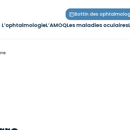
Bottin des ophtalmolog
L’ophtalmologie
L’AMOQ
Les maladies oculaires
Ouvrir/Fermer
Ouvrir/Fermer
Ouvrir/Fermer
le
le
le
sous-
sous-
sous-
menu
menu
menu
rre