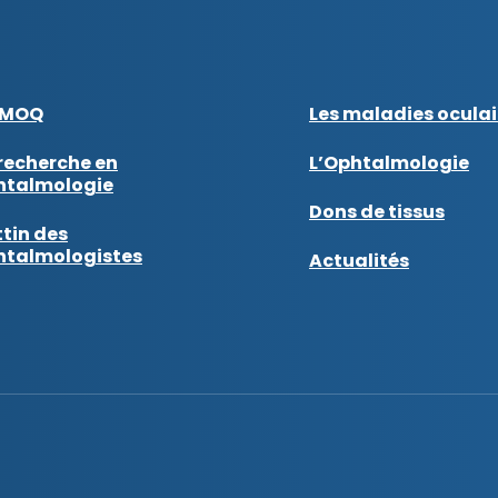
AMOQ
Les maladies oculai
recherche en
L’Ophtalmologie
htalmologie
Dons de tissus
tin des
htalmologistes
Actualités