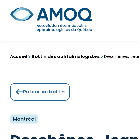
Aller
au
Rechercher
contenu
Accueil
Bottin des ophtalmologistes
Deschênes, Jea
Retour au bottin
Montréal