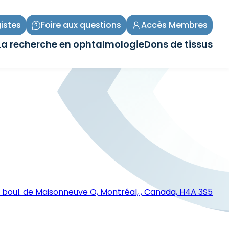
istes
Foire aux questions
Accès Membres
La recherche en ophtalmologie
Dons de tissus
Ouvrir/Fermer
Ouvrir/Fermer
le
le
sous-
sous-
menu
menu