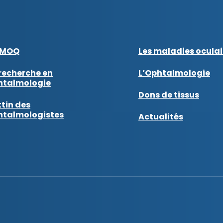
AMOQ
Les maladies oculai
recherche en
L’Ophtalmologie
htalmologie
Dons de tissus
tin des
htalmologistes
Actualités