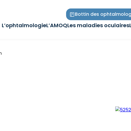
Bottin des ophtalmolog
L’ophtalmologie
L’AMOQ
Les maladies oculaires
Ouvrir/Fermer
Ouvrir/Fermer
Ouvrir/Fermer
le
le
le
sous-
sous-
sous-
menu
menu
menu
n