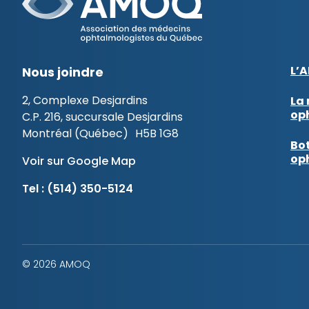
L’
Nous joindre
2, Complexe Desjardins
La 
op
C.P. 216, succursale Desjardins
Montréal (Québec) H5B 1G8
Bot
op
Voir sur Google Map
Tel :
(514) 350-5124
© 2026 AMOQ