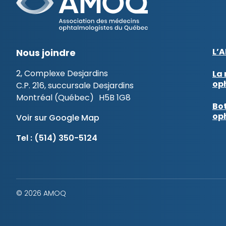
L’
Nous joindre
2, Complexe Desjardins
La 
op
C.P. 216, succursale Desjardins
Montréal (Québec) H5B 1G8
Bot
op
Voir sur Google Map
Tel :
(514) 350-5124
© 2026 AMOQ