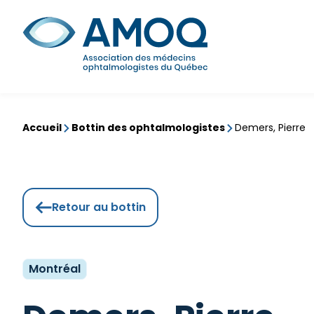
Aller
au
Rechercher
contenu
Accueil
Bottin des ophtalmologistes
Demers, Pierre
Retour au bottin
Montréal