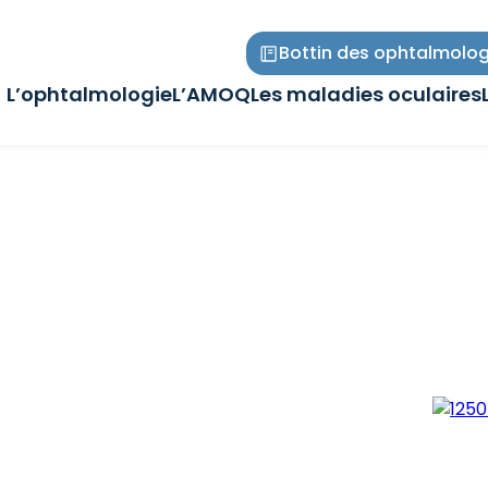
Bottin des ophtalmolog
L’ophtalmologie
L’AMOQ
Les maladies oculaires
Ouvrir/Fermer
Ouvrir/Fermer
Ouvrir/Fermer
le
le
le
sous-
sous-
sous-
menu
menu
menu