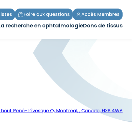
istes
Foire aux questions
Accès Membres
La recherche en ophtalmologie
Dons de tissus
Ouvrir/Fermer
Ouvrir/Fermer
le
le
sous-
sous-
menu
menu