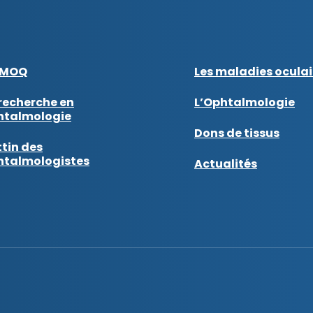
AMOQ
Les maladies oculai
recherche en
L’Ophtalmologie
htalmologie
Dons de tissus
tin des
htalmologistes
Actualités