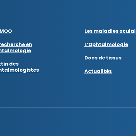
AMOQ
Les maladies oculai
recherche en
L’Ophtalmologie
htalmologie
Dons de tissus
tin des
htalmologistes
Actualités