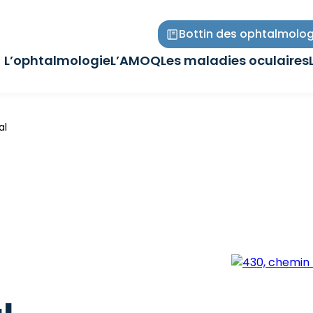
Bottin des ophtalmolog
L’ophtalmologie
L’AMOQ
Les maladies oculaires
Ouvrir/Fermer
Ouvrir/Fermer
Ouvrir/Fermer
le
le
le
sous-
sous-
sous-
menu
menu
menu
al