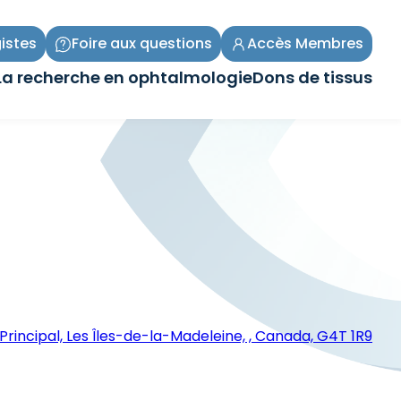
istes
Foire aux questions
Accès Membres
La recherche en ophtalmologie
Dons de tissus
Ouvrir/Fermer
Ouvrir/Fermer
le
le
sous-
sous-
menu
menu