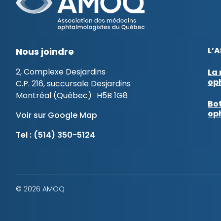
L’
Nous joindre
2, Complexe Desjardins
La 
op
C.P. 216, succursale Desjardins
Montréal (Québec) H5B 1G8
Bot
op
Voir sur Google Map
Tel :
(514) 350-5124
© 2026 AMOQ