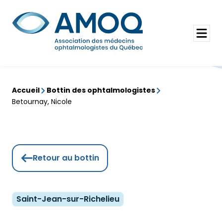
Aller
au
Rechercher
contenu
Ouvrir
le
menu
Accueil
Bottin des ophtalmologistes
Betournay, Nicole
Retour au bottin
Saint-Jean-sur-Richelieu