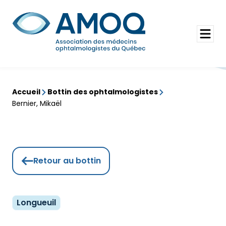
Aller
au
Rechercher
contenu
Ouvrir
le
menu
Accueil
Bottin des ophtalmologistes
Bernier, Mikaël
Retour au bottin
Longueuil