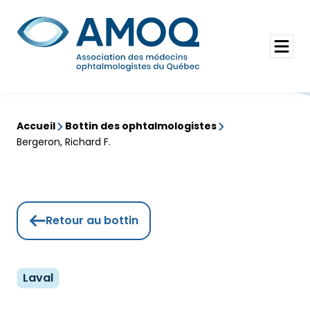
Aller
au
Rechercher
contenu
Ouvrir
le
menu
Accueil
Bottin des ophtalmologistes
Bergeron, Richard F.
Retour au bottin
Laval