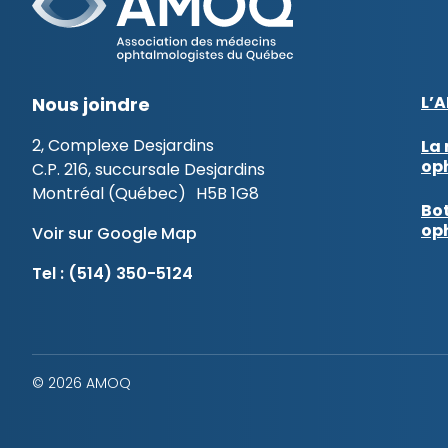
L’
Nous joindre
2, Complexe Desjardins
La 
op
C.P. 216, succursale Desjardins
Montréal (Québec) H5B 1G8
Bot
op
Voir sur Google Map
Tel :
(514) 350-5124
© 2026 AMOQ