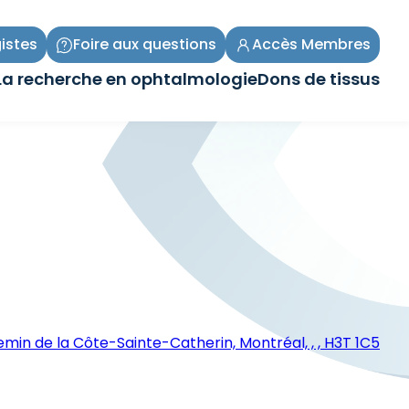
istes
Foire aux questions
Accès Membres
La recherche en ophtalmologie
Dons de tissus
Ouvrir/Fermer
Ouvrir/Fermer
le
le
sous-
sous-
menu
menu