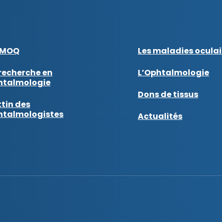
AMOQ
Les maladies oculai
recherche en
L’Ophtalmologie
htalmologie
Dons de tissus
tin des
htalmologistes
Actualités