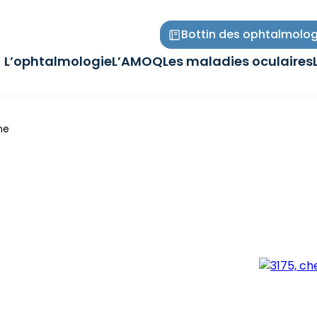
Bottin des ophtalmolog
L’ophtalmologie
L’AMOQ
Les maladies oculaires
Ouvrir/Fermer
Ouvrir/Fermer
Ouvrir/Fermer
le
le
le
sous-
sous-
sous-
menu
menu
menu
ne